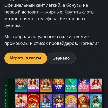
Официальный сайт лёгкий, а бонусы на
первый депозит — жирные. Крутить слоты
можно прямо с телефона, без танцев с
бубном.
Мы собрали актуальные ссылки, свежие
промокоды и список провайдеров. Погнали?
Играть в слоты
Зеркало