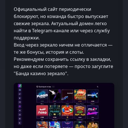
Официальный сайт периодически
блокируют, но команда быстро выпускает
свежие зеркала. Актуальный домен легко
найти в Telegram-канале или через службу
поддержки.
Вход через зеркало ничем не отличается —
те же бонусы, история и слоты.
Рекомендуем сохранить ссылку в закладки,
но даже если потеряете — просто загуглите
"Банда казино зеркало".