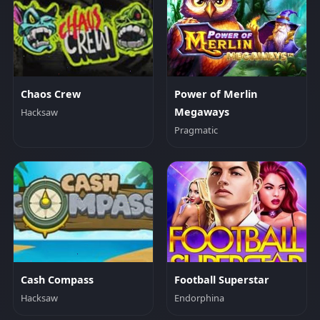
Chaos Crew
Power of Merlin
Megaways
Hacksaw
Pragmatic
Cash Compass
Football Superstar
Hacksaw
Endorphina